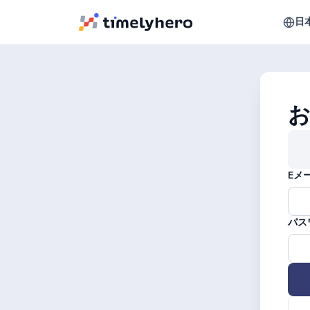
日
Eメ
パス