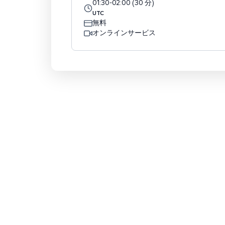
01:30
-
02:00
(
30
分
)
UTC
無料
オンラインサービス