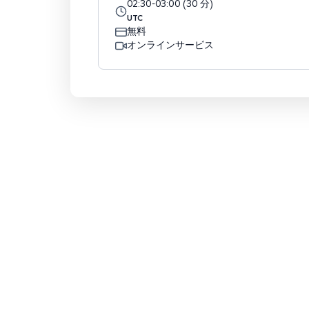
02:30
-
03:00
(
30
分
)
UTC
無料
オンラインサービス