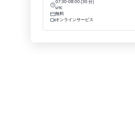
07:30
-
08:00
(
30
分
)
UTC
無料
オンラインサービス