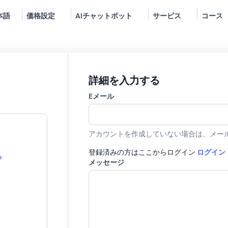
本語
価格設定
AIチャットボット
サービス
コース
詳細を入力する
Eメール
アカウントを作成していない場合は、メー
登録済みの方はここからログイン
ログイン
る
メッセージ