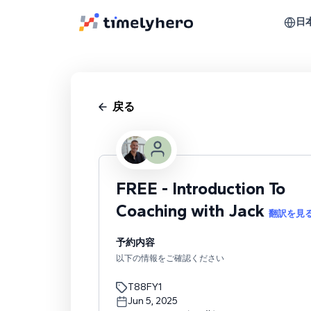
日
戻る
FREE - Introduction To
Coaching with Jack
翻訳を見
予約内容
以下の情報をご確認ください
T88FY1
Jun 5, 2025