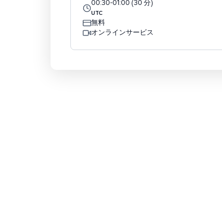
00:30
-
01:00
(
30
分
)
UTC
無料
オンラインサービス