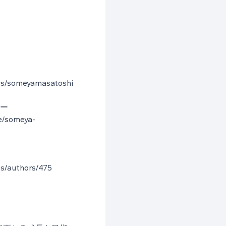
tors/someyamasatoshi
ュー
ee/someya-
es/authors/475