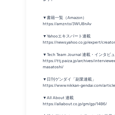
▼書籍一覧（Amazon）
https://amzn.to/3WU8nAv
▼Yahooエキスパート連載
https://news.yahoo.co.jp/expert/crea
▼Tech Team Journal 連載・インタビ
https://ttj.paiza.jp/archives/interview
masatoshi/
▼日刊ゲンダイ「副業連載」
https://www.nikkan-gendai.com/articl
▼All About 連載
https://allabout.co.jp/gm/gp/1486/