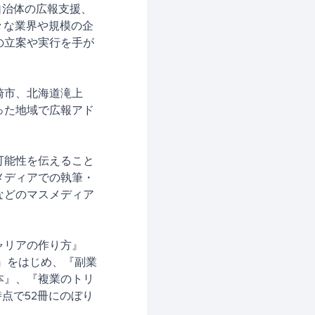
・自治体の広報支援、
々な業界や規模の企
の立案や実行を手が
崎市、北海道滝上
った地域で広報アド
可能性を伝えること
メディアでの執筆・
などのマスメディア
。
ャリアの作り方』
』をはじめ、『副業
本』、『複業のトリ
時点で52冊にのぼり