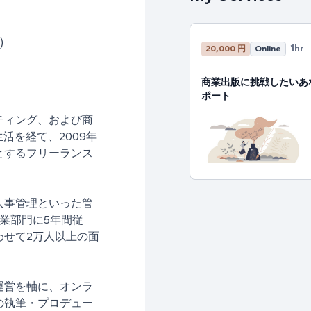
)
1hr
20,000 円
Online
商業出版に挑戦したいあ
ポート
ティング、および商
活を経て、2009年
とするフリーランス
人事管理といった管
業部門に5年間従
わせて2万人以上の面
運営を軸に、オンラ
の執筆・プロデュー