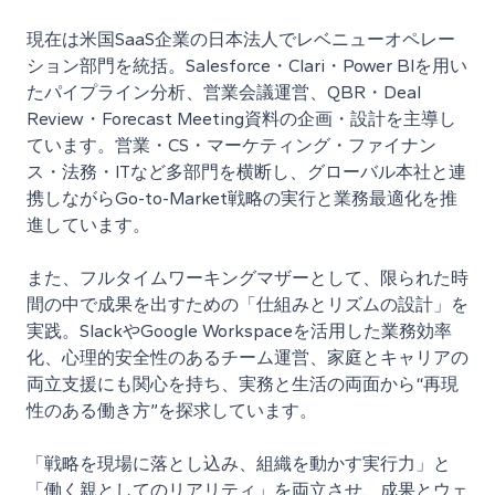
現在は米国SaaS企業の日本法人でレベニューオペレー
ション部門を統括。Salesforce・Clari・Power BIを用い
たパイプライン分析、営業会議運営、QBR・Deal
Review・Forecast Meeting資料の企画・設計を主導し
ています。営業・CS・マーケティング・ファイナン
ス・法務・ITなど多部門を横断し、グローバル本社と連
携しながらGo-to-Market戦略の実行と業務最適化を推
進しています。
また、フルタイムワーキングマザーとして、限られた時
間の中で成果を出すための「仕組みとリズムの設計」を
実践。SlackやGoogle Workspaceを活用した業務効率
化、心理的安全性のあるチーム運営、家庭とキャリアの
両立支援にも関心を持ち、実務と生活の両面から“再現
性のある働き方”を探求しています。
「戦略を現場に落とし込み、組織を動かす実行力」と
「働く親としてのリアリティ」を両立させ、成果とウェ