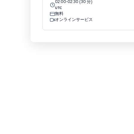
02:00
-
02:30
(
30
分
)
UTC
無料
オンラインサービス