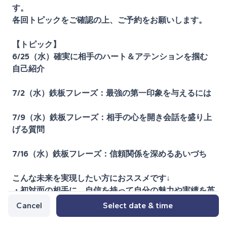
す。
各回トピックをご確認の上、ご予約をお願いします。
【トピック】
6/25（水）確実に相手のハート＆アテンションを掴む
自己紹介
7/2（水）鉄板フレーズ：最強の第一印象を与えるには
7/9（水）鉄板フレーズ：相手の心を開き会話を盛り上
げる質問
7/16（水）鉄板フレーズ：信頼関係を深めるあいづち
こんな未来を実現したい方におススメです↓
・初対面の相手に、自信を持って自分の魅力や実績を英
語で伝えられる
Cancel
Select date & time
・グローバル会議のファシリテートを英語でスムーズに