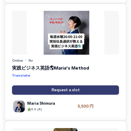
Online
1hr
実践ビジネス英語🌎Maria's Method
Translate
Request a slot
Maria Shimura
5,500 円
5.0 (6)