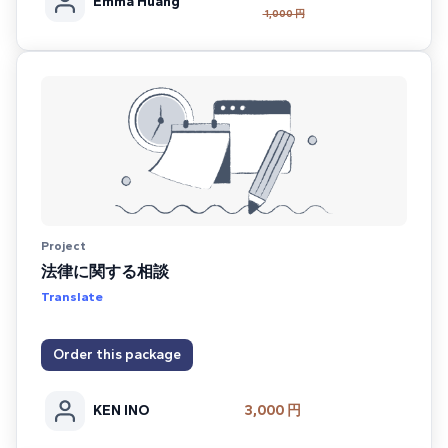
Emma Huang
1,000 円
Project
法律に関する相談
Translate
Order this package
KEN INO
3,000 円