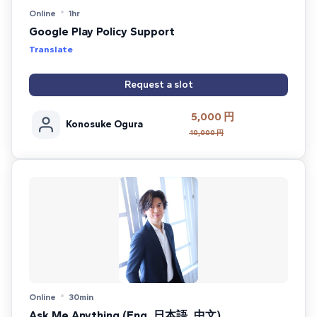
Online
1hr
Google Play Policy Support
Translate
Request a slot
5,000 円
Konosuke Ogura
10,000 円
Online
30min
Ask Me Anything (Eng, 日本語, 中文)