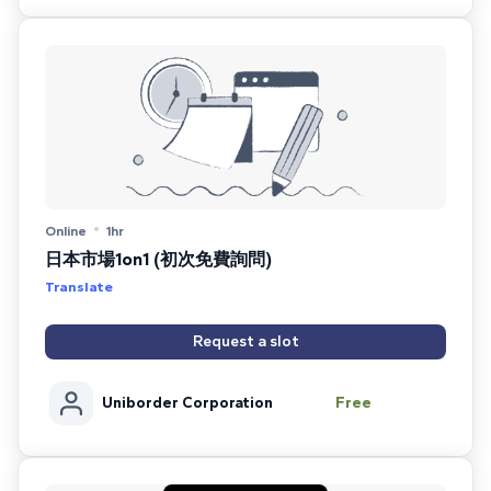
Online
1hr
日本市場1on1 (初次免費詢問)
Translate
Request a slot
Uniborder Corporation
Free