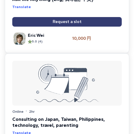
Translate
Request a slot
Eric Wei
10,000 円
5.0 (4)
Online
2hr
Consulting on Japan, Taiwan, Philippines,
technology, travel, parenting
Translate