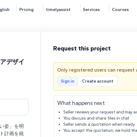
glish
Pricing
timelyassist
Services
Courses
Request this project
キャリアデザイ
Only registered users can request a
Sign in
Create account
What happens next
Seller reviews your request and may ad
You discuss and share files in chat
Seller sends a quotation when ready
い姿」を明
You accept the quotation; we hold the 
ト計画を統