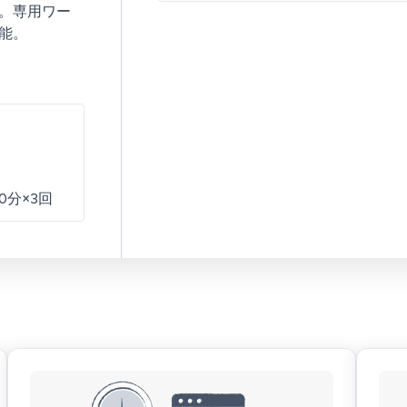
。専用ワー
能。
60分×3回