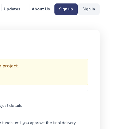
Updates
About Us
Sign up
Sign in
 project.
just details
funds until you approve the final delivery