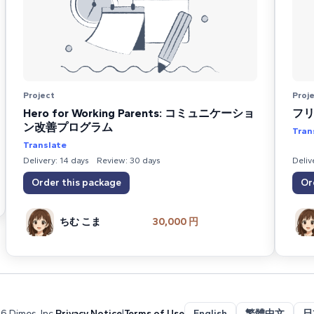
Project
Proj
Hero for Working Parents: コミュニケーショ
フ
ン改善プログラム
Tran
Translate
Delivery: 14 days
Review: 30 days
Deliv
Order this package
Or
ちむ こま
30,000 円
6 Dimes, Inc.
Privacy Notice
|
Terms of Use
English
繁體中文
日