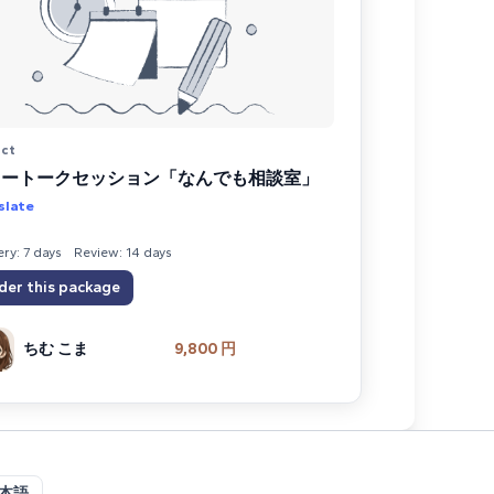
ect
リートークセッション「なんでも相談室」
slate
ery: 7 days
Review: 14 days
der this package
ちむ こま
9,800 円
本語